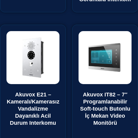
Akuvox E21 –
Akuvox IT82 – 7″
Kameralı/Kamerasız
Programlanabilir
Vandalizme
Soft-touch Butonlu
Dayanıklı Acil
İç Mekan Video
Durum Interkomu
Monitörü
₺
0,00
₺
0,00