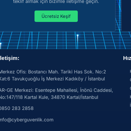
teklif almak için bizimle iletişime geçin.
Ücretsiz Keşif
İletişim:
Hız
Merkez Ofis: Bostancı Mah. Tariki Has Sok. No:2
Kat:6 Tavukçuoğlu İş Merkezi Kadıköy / İstanbul
AR-GE Merkezi:
Esentepe Mahallesi, İnönü Caddesi,
No:147/118 Kartal Kule, 34870 Kartal/İstanbul
0850 283 2858
info@cyberguvenlik.com