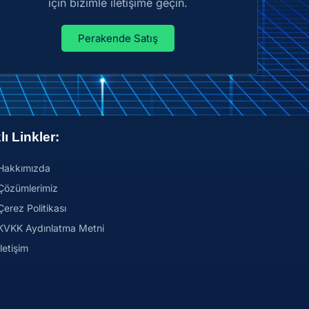
için bizimle iletişime geçin.
Perakende Satış
lı Linkler:
Hakkımızda
Çözümlerimiz
Çerez Politikası
KVKK Aydınlatma Metni
İletişim