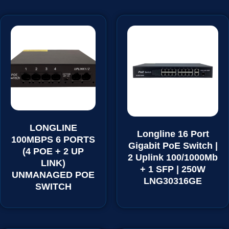
LONGLINE
Longline 16 Port
100MBPS 6 PORTS
Gigabit PoE Switch |
(4 POE + 2 UP
2 Uplink 100/1000Mb
LINK)
+ 1 SFP | 250W
UNMANAGED POE
LNG30316GE
SWITCH