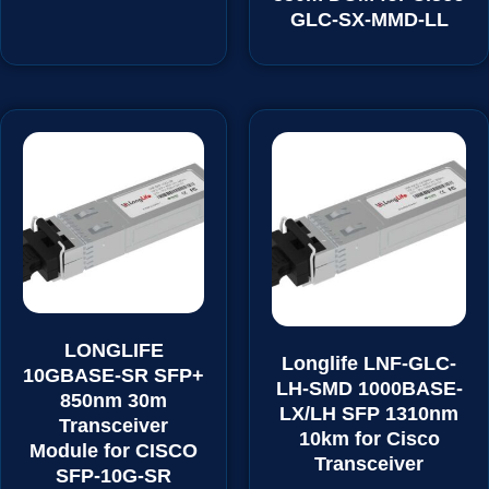
GLC-SX-MMD-LL
LONGLIFE
Longlife LNF-GLC-
10GBASE-SR SFP+
LH-SMD 1000BASE-
850nm 30m
LX/LH SFP 1310nm
Transceiver
10km for Cisco
Module for CISCO
Transceiver
SFP-10G-SR