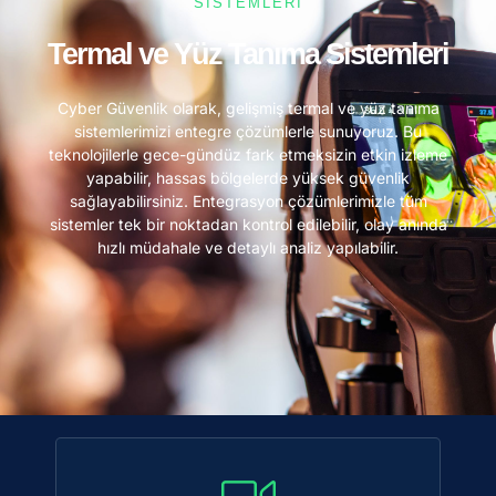
SİSTEMLERİ
Termal ve Yüz Tanıma Sistemleri
Cyber Güvenlik olarak, gelişmiş termal ve yüz tanıma
sistemlerimizi entegre çözümlerle sunuyoruz. Bu
teknolojilerle gece-gündüz fark etmeksizin etkin izleme
yapabilir, hassas bölgelerde yüksek güvenlik
sağlayabilirsiniz. Entegrasyon çözümlerimizle tüm
sistemler tek bir noktadan kontrol edilebilir, olay anında
hızlı müdahale ve detaylı analiz yapılabilir.