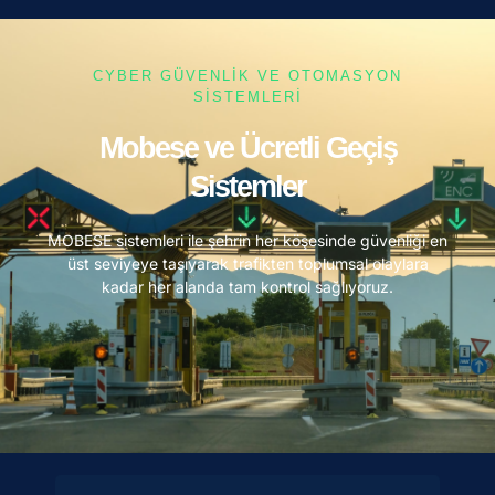
CYBER GÜVENLİK VE OTOMASYON
SİSTEMLERİ
Mobese ve Ücretli Geçiş
Sistemler
MOBESE sistemleri ile şehrin her köşesinde güvenliği en
üst seviyeye taşıyarak trafikten toplumsal olaylara
kadar her alanda tam kontrol sağlıyoruz.