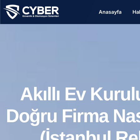
Anasayfa
Ha
Akıllı Ev Kuru
Doğru Firma Nası
(İstanbul Re