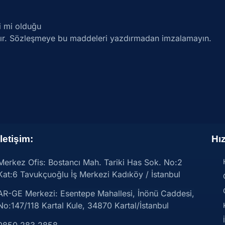
i mi olduğu
adır. Sözleşmeye bu maddeleri yazdırmadan imzalamayın.
İletişim:
Hız
Merkez Ofis: Bostancı Mah. Tariki Has Sok. No:2
Kat:6 Tavukçuoğlu İş Merkezi Kadıköy / İstanbul
AR-GE Merkezi:
Esentepe Mahallesi, İnönü Caddesi,
No:147/118 Kartal Kule, 34870 Kartal/İstanbul
0850 283 2858