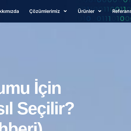
kkımızda
Çözümlerimiz
Ürünler
Referans
lumu İçin
l Seçilir?
hberi)