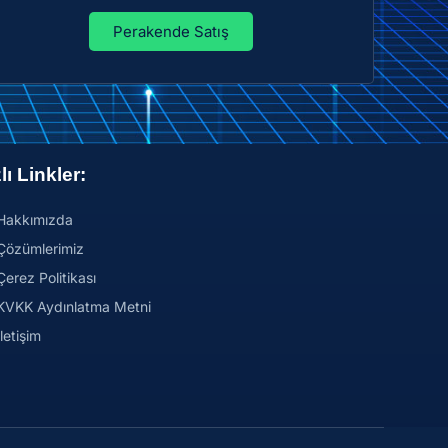
Perakende Satış
lı Linkler:
Hakkımızda
Çözümlerimiz
Çerez Politikası
KVKK Aydınlatma Metni
İletişim