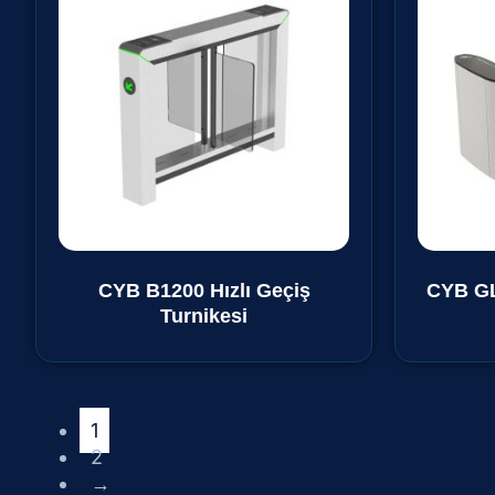
CYB B1200 Hızlı Geçiş
CYB GL 
Turnikesi
1
2
→