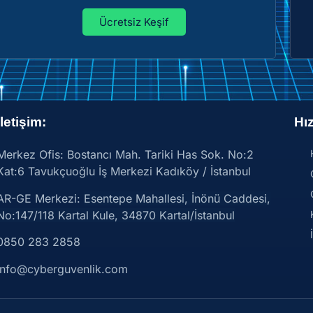
Ücretsiz Keşif
İletişim:
Hız
Merkez Ofis: Bostancı Mah. Tariki Has Sok. No:2
Kat:6 Tavukçuoğlu İş Merkezi Kadıköy / İstanbul
AR-GE Merkezi:
Esentepe Mahallesi, İnönü Caddesi,
No:147/118 Kartal Kule, 34870 Kartal/İstanbul
0850 283 2858
info@cyberguvenlik.com