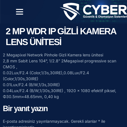
2 MP WDR IP GİZLİ KAMERA
LENS ÜNİTESİ
2 Megapixel Network Pinhole Gizli Kamera lens ünitesi
2,8 mm Sabit Lens 104°, 1/2.8” 2Megapixel progressive scan
CMOS ,
0.02Lux/F2.4 (Color,1/3s,30IRE),0.08Lux/F2.4
(Color,1/30s,30IRE)
0.01Lux/F2.4 (B/W,1/3s,30IRE)
0.04Lux/F2.4 (B/W,1/30s,30IRE) , 1920 x 1080 efektif piksel,
Φ30.5mm×48.65mm, 0,40 kg
Bir yanıt yazın
E-posta adresiniz yayınlanmayacak.
Gerekli alanlar
*
ile