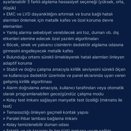
ayarlanabilir 3 farklı algılama hassasiyet seçeneği (yüksek, orta,
düşük)
» EMC ve LVD dayanıklılığını artırmak ve buna bağlı hatalı
alarmları önlemek için metalik kafes ve özel koruma devre
elemanları
» Yanlış alarma sebebiyet verebilecek ani toz, duman vb. dış
etkenleri elemine edecek özel yazılım algoritmaları
» Böcek, sinek ve yabancı cisimlerin dedektör algılama odasına
girmesini engelleyecek metalik kafes
» Bulunduğu ortamı sürekli örnekleyerek hatalı alarmları önleyen
adaptif koruma
» Stabil ve doğru çalışma amacıyla kirlilik seviyesini sürekli ölçen
ve kullanıcıya dedektör üzerinde ve panel ekranında uyarı veren
gelişmiş kirlilik algoritması
» Alarm doğrulama amacıyla, kullanıcı tarafından veya otomatik
olarak programlanabilen gece/gündüz çalışma modu
» Kolay test imkanı sağlayan manyetik test özelliği (mıknatıs ile
test)
» Temassızlığı önleyen geçmeli kontak yapısı
» Paralel ihbar lambası bağlama imkanı
» Kolay temizlenebilir duman odası
» Estetik ve şık tasarımı ile her türlü mekana uyum sağlar