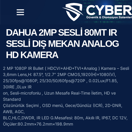
DAHUA 2MP SESLİ 80MT IR
SESLİ DIŞ MEKAN ANALOG
HD KAMERA
2 MP 1080P IR Bullet ( HDCVI+AHD+TVI+Analog ) Kamera – Sesli
3,6mm Lens,H: 87.5°, 1/2.7″ 2MP CMOS,1920(H)×1080(V),
25/30fps@1080P, 25/30/50/60fps@720P , 0.02Lux/F1.85,
30IRE ,0Lux IR
on, Sesli-microfonlu , Uzun Mesafe Real-Time İletim, HD ve
Standard
Çözünürlük Seçimi , OSD menü, Gece/Gündüz (ICR), 2D-DNR,
AWB, AGC,
BLC,HLC,DWDR, IR LED G.Mesafesi: 80m, Akıllı IR, IP67, DC 12V,
Ölçüler:80.2mm×76.2mm×198.9mm