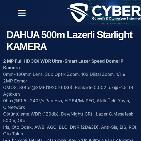
DAHUA 500m Lazerli Starlight
KAMERA
2 MP Full HD 30X WDR Ultra-Smart Lazer Speed Dome IP
Kamera
6mm~180mm Lens, 30x Optik Zoom, 16x Dijital Zoom, 1/1.9″
2MP Exmor
CMOS, 30fps@2MP(1920×1080), Renklide 0.002Lux@F1.5; IR
Açıkken
0Lux@F1.5 , 240°/s Pan Hızı, H.264/MJPEG, Akıllı Üçlü Yayın,
Ç.Network
Görüntüleme,WDR (120db), Day/Night(ICR) , Lazer G.Mesafesi:
500m, Oto
Iris, Oto Odak, AWB, AGC, BLC, DNR (2D&3D), Anti-Sis, EIS, ROI,
Oto Takip,
IVS (Dikenli Tel İhlali, Alan ihlali, Kayıp/Unutulmuş Eşya Algılama,