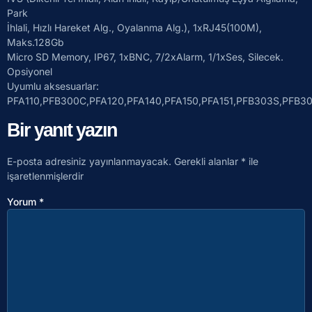
Park
İhlali, Hızlı Hareket Alg., Oyalanma Alg.), 1xRJ45(100M),
Maks.128Gb
Micro SD Memory, IP67, 1xBNC, 7/2xAlarm, 1/1xSes, Silecek.
Opsiyonel
Uyumlu aksesuarlar:
PFA110,PFB300C,PFA120,PFA140,PFA150,PFA151,PFB303S,PFB
Bir yanıt yazın
E-posta adresiniz yayınlanmayacak.
Gerekli alanlar
*
ile
işaretlenmişlerdir
Yorum
*