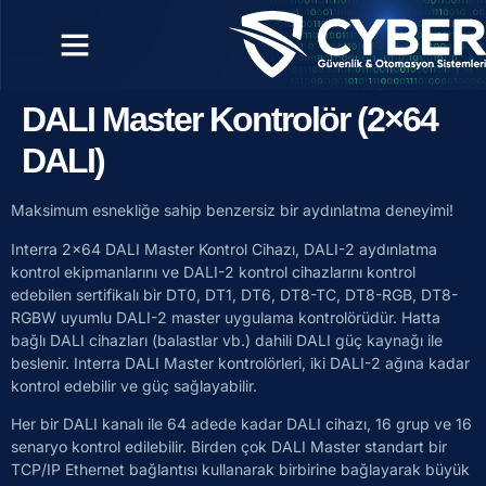
DALI Master Kontrolör (2×64
DALI)
Maksimum esnekliğe sahip benzersiz bir aydınlatma deneyimi!
Interra 2×64 DALI Master Kontrol Cihazı, DALI-2 aydınlatma
kontrol ekipmanlarını ve DALI-2 kontrol cihazlarını kontrol
edebilen sertifikalı bir DT0, DT1, DT6, DT8-TC, DT8-RGB, DT8-
RGBW uyumlu DALI-2 master uygulama kontrolörüdür. Hatta
bağlı DALI cihazları (balastlar vb.) dahili DALI güç kaynağı ile
beslenir. Interra DALI Master kontrolörleri, iki DALI-2 ağına kadar
kontrol edebilir ve güç sağlayabilir.
Her bir DALI kanalı ile 64 adede kadar DALI cihazı, 16 grup ve 16
senaryo kontrol edilebilir. Birden çok DALI Master standart bir
TCP/IP Ethernet bağlantısı kullanarak birbirine bağlayarak büyük