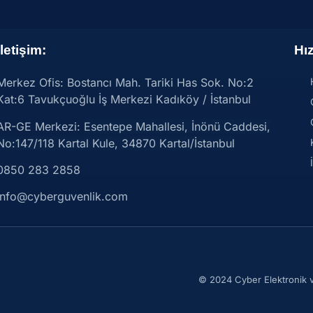
İletişim:
Hız
Merkez Ofis: Bostancı Mah. Tariki Has Sok. No:2
Kat:6 Tavukçuoğlu İş Merkezi Kadıköy / İstanbul
AR-GE Merkezi:
Esentepe Mahallesi, İnönü Caddesi,
No:147/118 Kartal Kule, 34870 Kartal/İstanbul
0850 283 2858
info@cyberguvenlik.com
© 2024 Cyber Elektronik ve 