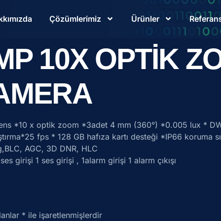
kkımızda
Çözümlerimiz
Ürünler
Referans
MP 10X OPTİK Z
KAMERA
ens *10 x optik zoom *3adet 4 mm (360°) *0.005 lux * D
ma*25 fps * 128 GB hafıza kartı desteği *IP66 koruma sınıfı 
fog,BLC, AGC, 3D DNR, HLC
girişi 1 ses girişi , 1alarm girişi 1 alarm çıkışı
lanlar
*
ile işaretlenmişlerdir