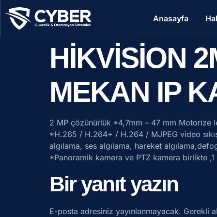
Anasayfa
Ha
HİKVİSİON 2
MEKAN IP 
2 MP çözünürlük *4,7mm – 47 mm Motorize l
*H.265 / H.264+ / H.264 / MJPEG video sıkıştır
algılama, ses algılama, hareket algılama,de
*Panoramik kamera ve PTZ kamera birlikte ,1 ses 
Bir yanıt yazın
E-posta adresiniz yayınlanmayacak.
Gerekli a