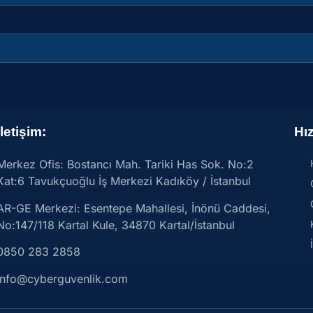
İletişim:
Hız
Merkez Ofis: Bostancı Mah. Tariki Has Sok. No:2
Kat:6 Tavukçuoğlu İş Merkezi Kadıköy / İstanbul
AR-GE Merkezi:
Esentepe Mahallesi, İnönü Caddesi,
No:147/118 Kartal Kule, 34870 Kartal/İstanbul
0850 283 2858
info@cyberguvenlik.com