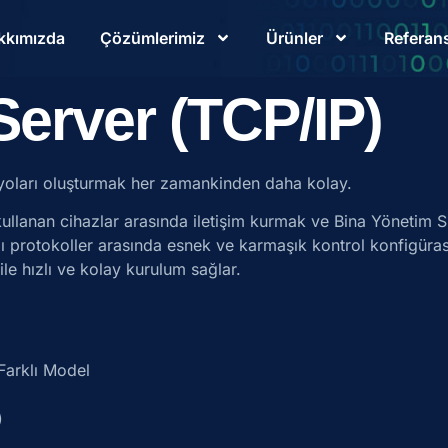
kkımızda
Çözümlerimiz
Ürünler
Referans
Server (TCP/IP)
yoları oluşturmak her zamankinden daha kolay.
r kullanan cihazlar arasında iletişim kurmak ve Bina Yöneti
klı protokoller arasında esnek ve karmaşık kontrol konfigüras
ile hızlı ve kolay kurulum sağlar.
Farklı Model
)