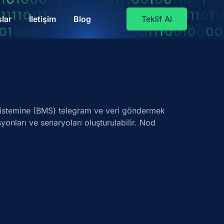
lar
İletişim
Blog
Teklif Al
m Sistemine (BMS) telegram ve veri göndermek
yonları ve senaryoları oluşturulabilir. Nod