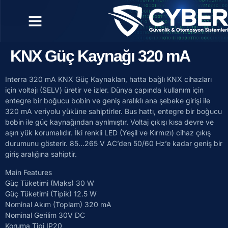
KNX Güç Kaynağı 320 mA
Interra 320 mA KNX Güç Kaynakları, hatta bağlı KNX cihazları
için voltajı (SELV) üretir ve izler. Dünya çapında kullanım için
entegre bir boğucu bobin ve geniş aralıklı ana şebeke girişi ile
320 mA veriyolu yüküne sahiptirler. Bus hattı, entegre bir boğucu
bobin ile güç kaynağından ayrılmıştır. Voltaj çıkışı kısa devre ve
aşırı yük korumalıdır. İki renkli LED (Yeşil ve Kırmızı) cihaz çıkış
durumunu gösterir. 85…265 V AC’den 50/60 Hz’e kadar geniş bir
giriş aralığına sahiptir.
Main Features
Güç Tüketimi (Maks) 30 W
Güç Tüketimi (Tipik) 12.5 W
Nominal Akım (Toplam) 320 mA
Nominal Gerilim 30V DC
Koruma Tipi IP20