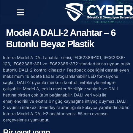
Model A DALI-2 Anahtar – 6
Butonlu Beyaz Plastik
Interra Model A DALI anahtar serisi, IEC62386-101, IEC62386-
103, IEC62386-301 ve IEC62386-332 standartlarına uygun push
butonlu DALI-2 kontrol cihazıdır. Feedback özelliğini destekleyen
maksimum 16 adete kadar programlanabilir LED fonksiyonu
sağlar. DALI-2 uyumlu merkezi kontrol üniteleriyle entegre
çalışabilir. Model A, çoklu master özelliğine sahiptir ve DALI
hattına birden çok ürün bağlanabilir. DALI veri yolu ile
enerjilendirilir ve ekstra bir güç kaynağına ihtiyaç duymaz. DALI-
2 uyumlu merkezi denetleyici aracılığı ile kolayca yapılandırılabilir.
Interra Model A DALI-2 anahtar serisi, 55 mm evrensel
çerçevelerle uyumludur.
Bir yanıt yazın