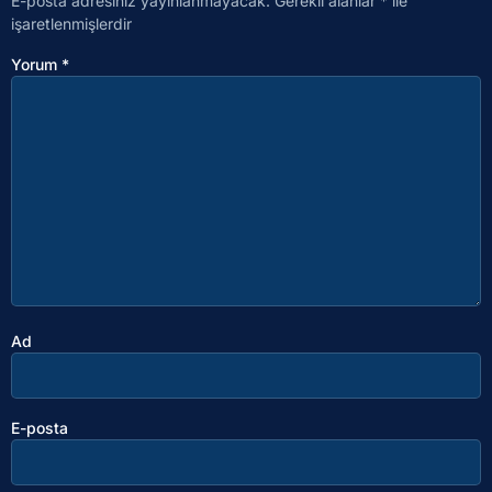
E-posta adresiniz yayınlanmayacak.
Gerekli alanlar
*
ile
işaretlenmişlerdir
Yorum
*
Ad
E-posta