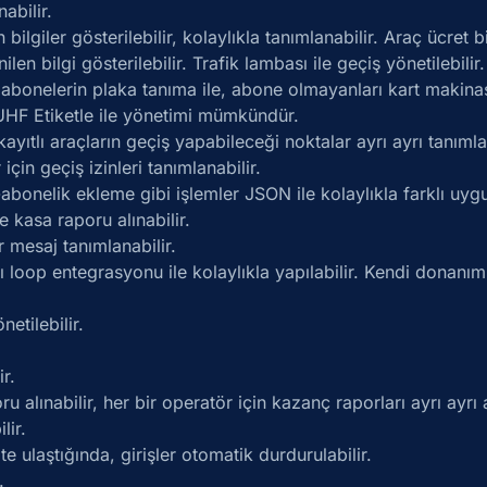
nabilir.
bilgiler gösterilebilir, kolaylıkla tanımlanabilir. Araç ücret 
n bilgi gösterilebilir. Trafik lambası ile geçiş yönetilebilir.
 abonelerin plaka tanıma ile, abone olmayanları kart makinası
 UHF Etiketle ile yönetimi mümkündür.
ayıtlı araçların geçiş yapabileceği noktalar ayrı ayrı tanımlan
için geçiş izinleri tanımlanabilir.
onelik ekleme gibi işlemler JSON ile kolaylıkla farklı uygul
e kasa raporu alınabilir.
r mesaj tanımlanabilir.
 loop entegrasyonu ile kolaylıkla yapılabilir. Kendi donanımlar
etilebilir.
r.
 alınabilir, her bir operatör için kazanç raporları ayrı ayrı al
lir.
te ulaştığında, girişler otomatik durdurulabilir.
.