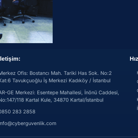
İletişim:
Hız
Merkez Ofis: Bostancı Mah. Tariki Has Sok. No:2
Kat:6 Tavukçuoğlu İş Merkezi Kadıköy / İstanbul
AR-GE Merkezi:
Esentepe Mahallesi, İnönü Caddesi,
No:147/118 Kartal Kule, 34870 Kartal/İstanbul
0850 283 2858
info@cyberguvenlik.com