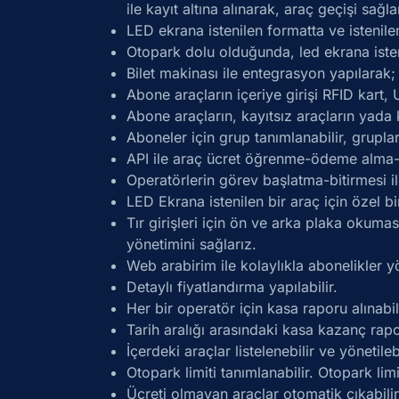
ile kayıt altına alınarak, araç geçişi sağla
LED ekrana istenilen formatta ve istenilen 
Otopark dolu olduğunda, led ekrana istenile
Bilet makinası ile entegrasyon yapılarak;
Abone araçların içeriye girişi RFID kart,
Abone araçların, kayıtsız araçların yada k
Aboneler için grup tanımlanabilir, gruplar 
API ile araç ücret öğrenme-ödeme alma-ab
Operatörlerin görev başlatma-bitirmesi il
LED Ekrana istenilen bir araç için özel bi
Tır girişleri için ön ve arka plaka okuması
yönetimini sağlarız.
Web arabirim ile kolaylıkla abonelikler yön
Detaylı fiyatlandırma yapılabilir.
Her bir operatör için kasa raporu alınabili
Tarih aralığı arasındaki kasa kazanç raporu
İçerdeki araçlar listelenebilir ve yönetilebi
Otopark limiti tanımlanabilir. Otopark limi
Ücreti olmayan araçlar otomatik çıkabilir