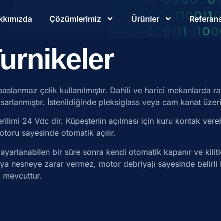
kkımızda
Çözümlerimiz
Ürünler
Referans
urnikeler
slanmaz çelik kullanılmıştır. Dahili ve harici mekanlarda rahat
arlanmıştır. İstenildiğinde pleksiglass veya cam kanat üzerine
gerilimi 24 Vdc dir. Küpeştenin açılması için kuru kontak ver
otoru sayesinde otomatik açılır.
e ayarlanabilen bir süre sonra kendi otomatik kapanır ve kil
ya nesneye zarar vermez, motor debriyajı sayesinde belirli 
i mevcuttur.