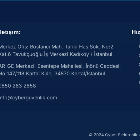
İletişim:
Hız
Merkez Ofis: Bostancı Mah. Tariki Has Sok. No:2
Kat:6 Tavukçuoğlu İş Merkezi Kadıköy / İstanbul
AR-GE Merkezi:
Esentepe Mahallesi, İnönü Caddesi,
No:147/118 Kartal Kule, 34870 Kartal/İstanbul
0850 283 2858
info@cyberguvenlik.com
© 2024 Cyber Elektronik ve 