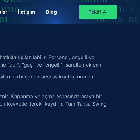
lar
İletişim
Blog
Teklif Al
lıkla kullanılabilir. Personel, engelli ve
 “dur”, “geç” ve “engelli” işaretleri eklenir.
ebilen herhangi bir access kontrol ürünün
itlenir. Kapanma ve açma esnasında araya bir
bir kuvvetle iterek, kaydırır. Tüm Tansa Swing