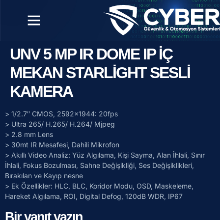
UNV 5 MP IR DOME IP İÇ
MEKAN STARLİGHT SESLİ
KAMERA
> 1/2.7″ CMOS, 2592×1944: 20fps
> Ultra 265/ H.265/ H.264/ Mjpeg
> 2.8 mm Lens
> 30mt IR Mesafesi, Dahili Mikrofon
> Akıllı Video Analiz: Yüz Algılama, Kişi Sayma, Alan İhlali, Sınır
İhlali, Fokus Bozulması, Sahne Değişikliği, Ses Değişiklikleri,
Bırakılan ve Kayıp nesne
> Ek Özellikler: HLC, BLC, Koridor Modu, OSD, Maskeleme,
Hareket Algılama, ROI, Digital Defog, 120dB WDR, IP67
Bir yanıt yazın