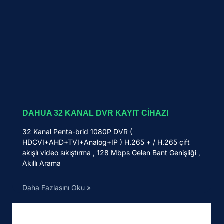
DAHUA 32 KANAL DVR KAYIT CİHAZI
32 Kanal Penta-brid 1080P DVR (
HDCVI+AHD+TVI+Analog+IP ) H.265 + / H.265 çift
akışlı video sıkıştırma , 128 Mbps Gelen Bant Genişliği ,
Akıllı Arama
Daha Fazlasını Oku »