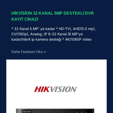
HİKVİSİON 32 KANAL 5MP DESTEKLİ DVR
KAYIT CİHAZI
* 32 Kanal 5 MP’ ye kadar * HD-TVI, AHD(5.0 mp),
CVI(180p), Analog, IP 8-32 Kanal (8 MP’ye
kadar)hibrit ip kamera desteği * 4K/1080P video
Daha Fazlasını Oku »