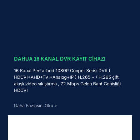
DAHUA 16 KANAL DVR KAYIT CİHAZI
16 Kanal Penta-brid 1080P Cooper Serisi DVR (
HDCVI+AHD+TVI+Analog+IP ) H.265 + / H.265 çift
akışlı video sıkıştırma , 72 Mbps Gelen Bant Genişliği
HDCVI
Daha Fazlasını Oku »