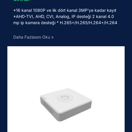
*16 kanal 1080P ve ilk dört kanal 3MP’ye kadar kayıt
*AHD-TVI, AHD, CVI, Analog, IP desteği 2 kanal 4.0
mp ip kamera desteği * H.265+/H.265/H.264+/H.264
Daha Fazlasını Oku »