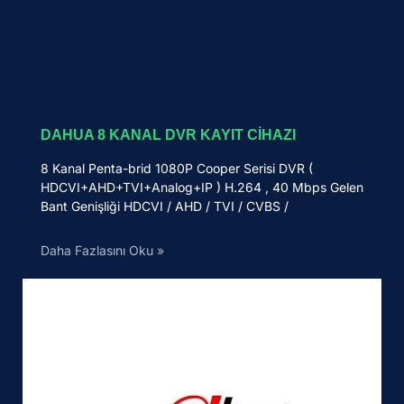
DAHUA 8 KANAL DVR KAYIT CİHAZI
8 Kanal Penta-brid 1080P Cooper Serisi DVR (
HDCVI+AHD+TVI+Analog+IP ) H.264 , 40 Mbps Gelen
Bant Genişliği HDCVI / AHD / TVI / CVBS /
Daha Fazlasını Oku »