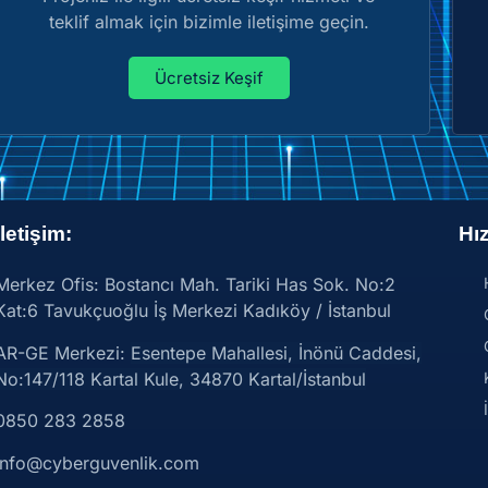
teklif almak için bizimle iletişime geçin.
Ücretsiz Keşif
İletişim:
Hız
Merkez Ofis: Bostancı Mah. Tariki Has Sok. No:2
Kat:6 Tavukçuoğlu İş Merkezi Kadıköy / İstanbul
AR-GE Merkezi:
Esentepe Mahallesi, İnönü Caddesi,
No:147/118 Kartal Kule, 34870 Kartal/İstanbul
0850 283 2858
info@cyberguvenlik.com