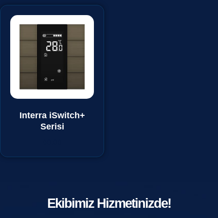
Interra iSwitch+
Serisi
₺
0,00
Ekibimiz Hizmetinizde!