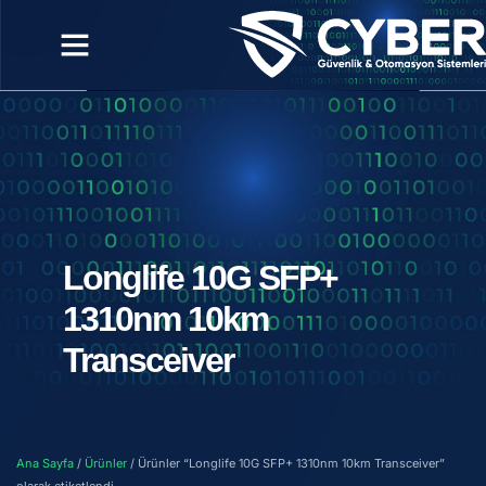
Longlife 10G SFP+
1310nm 10km
Transceiver
Ana Sayfa
/
Ürünler
/ Ürünler “Longlife 10G SFP+ 1310nm 10km Transceiver”