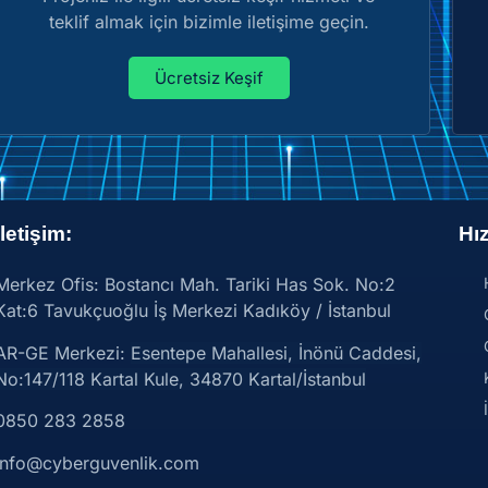
teklif almak için bizimle iletişime geçin.
Ücretsiz Keşif
İletişim:
Hız
Merkez Ofis: Bostancı Mah. Tariki Has Sok. No:2
Kat:6 Tavukçuoğlu İş Merkezi Kadıköy / İstanbul
AR-GE Merkezi:
Esentepe Mahallesi, İnönü Caddesi,
No:147/118 Kartal Kule, 34870 Kartal/İstanbul
0850 283 2858
info@cyberguvenlik.com