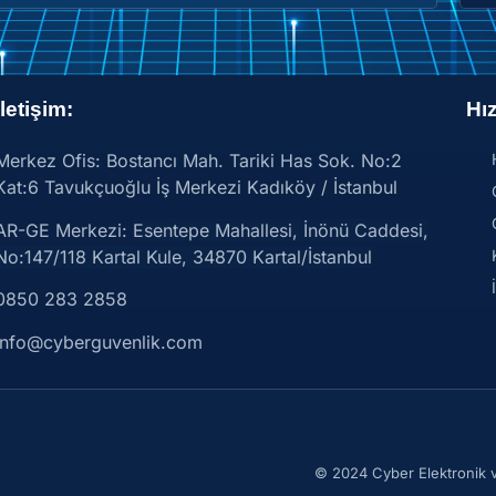
İletişim:
Hız
Merkez Ofis: Bostancı Mah. Tariki Has Sok. No:2
Kat:6 Tavukçuoğlu İş Merkezi Kadıköy / İstanbul
AR-GE Merkezi:
Esentepe Mahallesi, İnönü Caddesi,
No:147/118 Kartal Kule, 34870 Kartal/İstanbul
0850 283 2858
info@cyberguvenlik.com
© 2024 Cyber Elektronik ve 