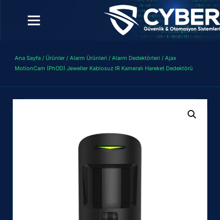
Ana Sayfa
/
Ürünler
/
Alarm Ürünleri
/
Alarm Dedektörleri
/ Ajax
MotionCam (PhOD) Jeweller Kablosuz IR Kameralı Hareket Dedektörü