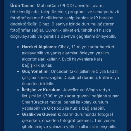
Ürün Tanımı
: MotionCam (PhOD) Jeweller, alarm
tetiklendiğinde, talep üzerine, programlı ve senaryo bazlı
fotoğraf çekme özelliklerine sahip kablosuz IR hareket
dedektörüdür. Cihaz, 9 saniye içinde durumu gösteren
fotoğraflar sağlar. Güvenlik şirketleri, tehditleri hızlıca
doğrulayabilir ve gereksiz devriye çağrılarını önleyebilir.
Hareket Algılama
: Cihaz, 12 m’ye kadar hareket
algılayabilir ve yanlış alarmları önleyen yazılım
algoritmaları kullanır. Evcil hayvanlara karşı
bağışıklık sunar.
Güç Yönetimi
: Önceden takılı pilleri ile 5 yıla kadar
çalışma süresi sağlar. Düşük pil durumu, kullanıcıya
önceden bildirilir.
İletişim ve Kurulum
: Jeweller ve Wings radyo
iletişimi ile 1,700 m’ye kadar güvenli bağlantı sunar.
SmartBracket montaj paneli ile kolay kurulum
yapılabilir ve QR kodu ile hub’a bağlanabilir.
Gizlilik ve Güvenlik
: Alarm durumunda fotoğraf
çekerken, önceden fotoğraf çekmez. Tüm veriler
şifrelenmiş ve yalnızca yetkili kullanıcılar erişebilir.