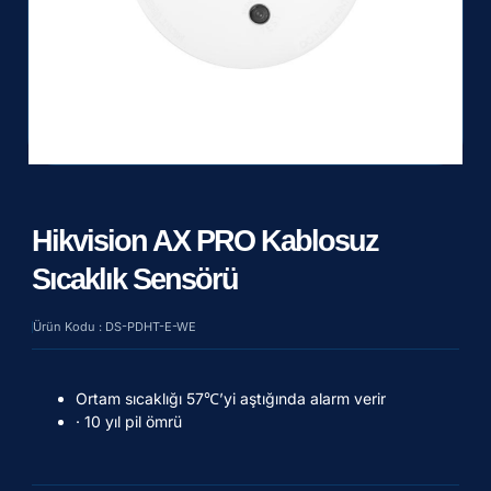
Hikvision AX PRO Kablosuz
Sıcaklık Sensörü
Ürün Kodu : DS-PDHT-E-WE
Ortam sıcaklığı 57℃’yi aştığında alarm verir
· 10 yıl pil ömrü