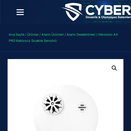
Ana Sayfa
/
Ürünler
/
Alarm Ürünleri
/
Alarm Dedektörleri
/ Hikvision AX
PRO Kablosuz Sıcaklık Sensörü