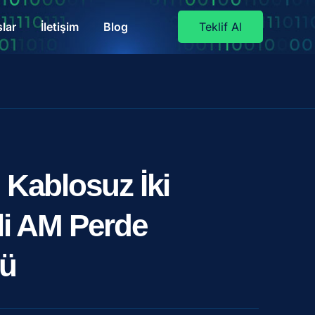
lar
İletişim
Blog
Teklif Al
 Kablosuz İki
li AM Perde
rü