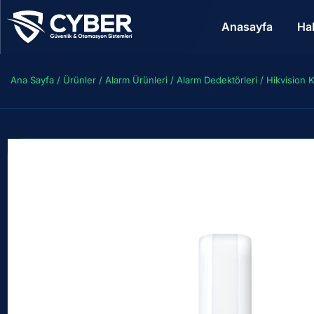
Anasayfa
Ha
Ana Sayfa
/
Ürünler
/
Alarm Ürünleri
/
Alarm Dedektörleri
/ Hikvision 