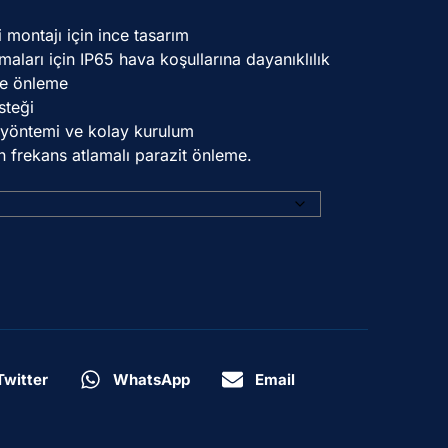
 montajı için ince tasarım
ları için IP65 hava koşullarına dayanıklılık
me önleme
steği
t yöntemi ve kolay kurulum
çin frekans atlamalı parazit önleme.
Twitter
WhatsApp
Email