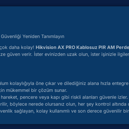
 Güvenliği Yeniden Tanımlayın
k çok daha kolay!
Hikvision AX PRO Kablosuz PIR AM Perd
e güven verir. İster evinizden uzak olun, ister işinizle ilgil
 kolaylığıyla öne çıkar ve dilediğiniz alana hızla entegre e
 için mükemmel bir çözüm sunar.
areket, pencere veya kapı gibi riskli alanları güvenle izler.
lir, böylece nerede olursanız olun, her şey kontrol altında o
enlik sağlayan, kolay kullanımlı ve son derece güvenilir bir