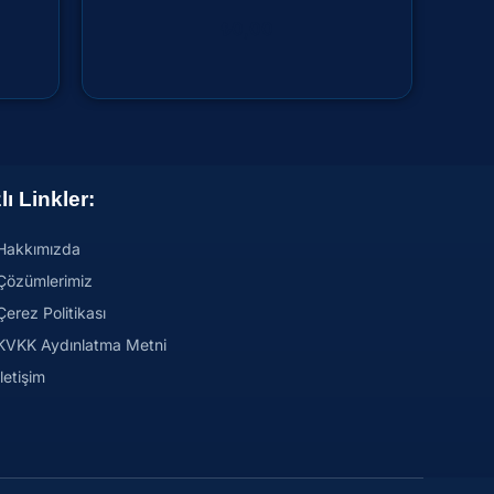
₺
0,00
lı Linkler:
Hakkımızda
Çözümlerimiz
Çerez Politikası
KVKK Aydınlatma Metni
İletişim