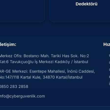
Dedektörü
₺
0,00
İletişim:
Hız
Merkez Ofis: Bostancı Mah. Tariki Has Sok. No:2
Kat:6 Tavukçuoğlu İş Merkezi Kadıköy / İstanbul
AR-GE Merkezi:
Esentepe Mahallesi, İnönü Caddesi,
No:147/118 Kartal Kule, 34870 Kartal/İstanbul
0850 283 2858
info@cyberguvenlik.com