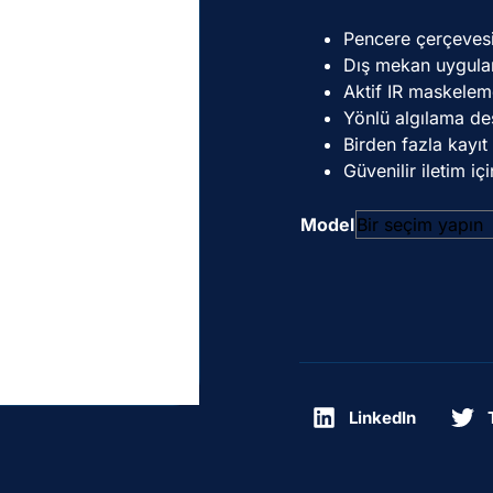
Pencere çerçevesi
Dış mekan uygulama
Aktif IR maskele
Yönlü algılama de
Birden fazla kayı
Güvenilir iletim i
Model
LinkedIn