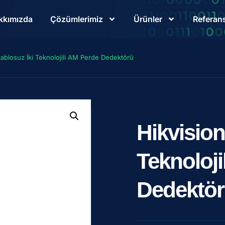
kkımızda
Çözümlerimiz
Ürünler
Referans
Kablosuz İki Teknolojili AM Perde Dedektörü
Hikvision
Teknoloji
Dedektö