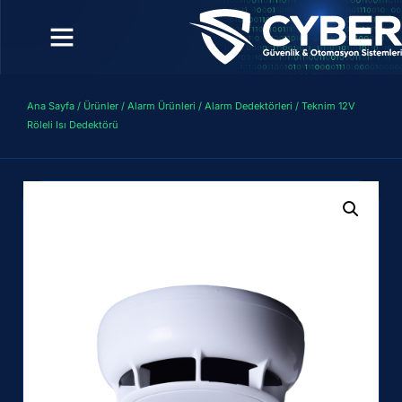
Ana Sayfa
/
Ürünler
/
Alarm Ürünleri
/
Alarm Dedektörleri
/ Teknim 12V
Röleli Isı Dedektörü