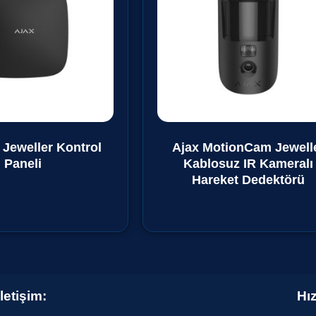
 Jeweller Kontrol
Ajax MotionCam Jewell
Paneli
Kablosuz IR Kameralı
Hareket Dedektörü
₺
0,00
₺
0,00
İletişim:
Hız