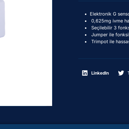
Elektronik G senso
0,625mg ivme has
Seçilebilir 3 fonks
Jumper ile fonksi
Trimpot ile hassas
LinkedIn