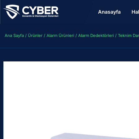
Anasayfa
Ha
Ana Sayfa
/
Ürünler
/
Alarm Ürünleri
/
Alarm Dedektörleri
/ Teknim Dar