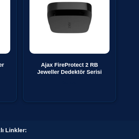
er
Ajax FireProtect 2 RB
Jeweller Dedektör Serisi
₺
0,00
lı Linkler: