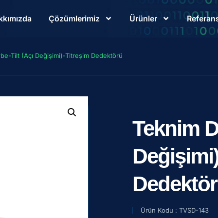
kkımızda
Çözümlerimiz
Ürünler
Referans
be-Tilt (Açı Değişimi)-Titreşim Dedektörü
Teknim Da
Değişimi)
Dedektö
Ürün Kodu : TVSD-143