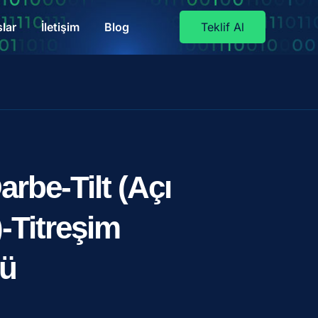
lar
İletişim
Blog
Teklif Al
rbe-Tilt (Açı
-Titreşim
rü