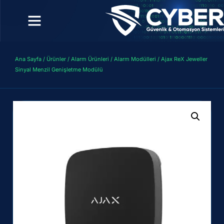
Ana Sayfa
/
Ürünler
/
Alarm Ürünleri
/
Alarm Modülleri
/ Ajax ReX Jeweller
Sinyal Menzil Genişletme Modülü