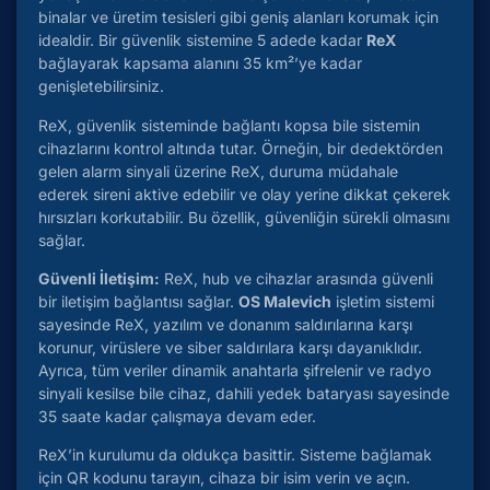
binalar ve üretim tesisleri gibi geniş alanları korumak için
idealdir. Bir güvenlik sistemine 5 adede kadar
ReX
bağlayarak kapsama alanını 35 km²’ye kadar
genişletebilirsiniz.
ReX, güvenlik sisteminde bağlantı kopsa bile sistemin
cihazlarını kontrol altında tutar. Örneğin, bir dedektörden
gelen alarm sinyali üzerine ReX, duruma müdahale
ederek sireni aktive edebilir ve olay yerine dikkat çekerek
hırsızları korkutabilir. Bu özellik, güvenliğin sürekli olmasını
sağlar.
Güvenli İletişim:
ReX, hub ve cihazlar arasında güvenli
bir iletişim bağlantısı sağlar.
OS Malevich
işletim sistemi
sayesinde ReX, yazılım ve donanım saldırılarına karşı
korunur, virüslere ve siber saldırılara karşı dayanıklıdır.
Ayrıca, tüm veriler dinamik anahtarla şifrelenir ve radyo
sinyali kesilse bile cihaz, dahili yedek bataryası sayesinde
35 saate kadar çalışmaya devam eder.
ReX’in kurulumu da oldukça basittir. Sisteme bağlamak
için QR kodunu tarayın, cihaza bir isim verin ve açın.