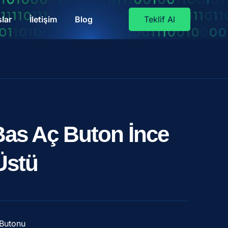
lar
İletişim
Blog
Teklif Al
as Aç Buton İnce
Üstü
 Butonu