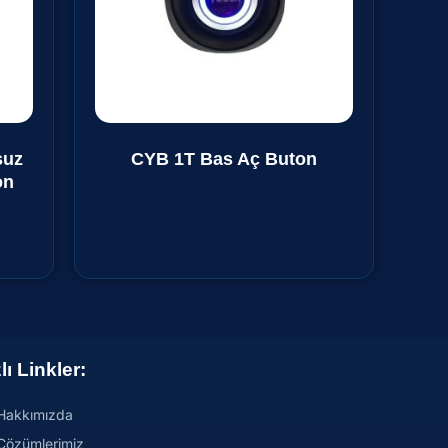
suz
CYB 1T Bas Aç Buton
on
₺
0,00
lı Linkler:
Hakkımızda
Çözümlerimiz