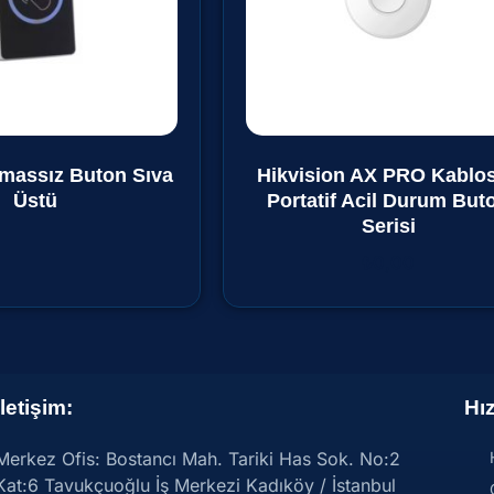
massız Buton Sıva
Hikvision AX PRO Kablo
Üstü
Portatif Acil Durum But
Serisi
₺
0,00
İletişim:
Hız
Merkez Ofis: Bostancı Mah. Tariki Has Sok. No:2
Kat:6 Tavukçuoğlu İş Merkezi Kadıköy / İstanbul