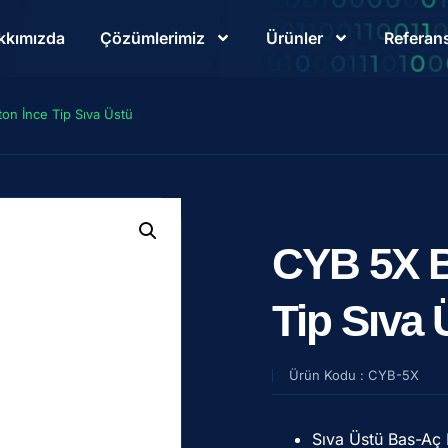
kkımızda
Çözümlerimiz
Ürünler
Referans
on İnce Tip Sıva Üstü
CYB 5X B
Tip Sıva 
Ürün Kodu : CYB-5X
Sıva Üstü Bas-Aç