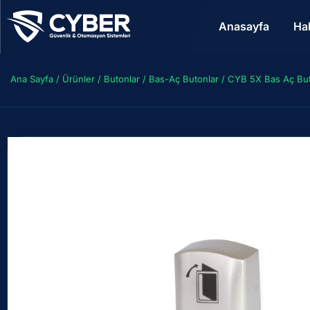
Anasayfa
Ha
Ana Sayfa
/
Ürünler
/
Butonlar
/
Bas-Aç Butonlar
/ CYB 5X Bas Aç But