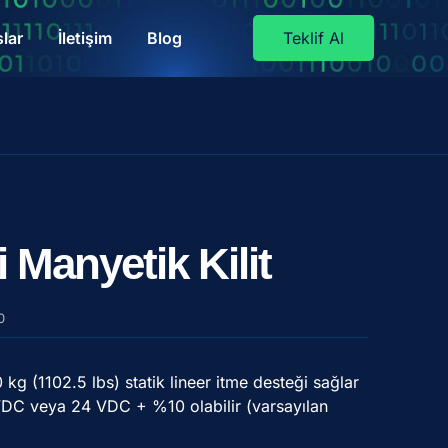
lar
İletişim
Blog
Teklif Al
i Manyetik Kilit
0
0 kg (1102.5 lbs) statik lineer itme desteği sağlar
DC veya 24 VDC + %10 olabilir (varsayılan