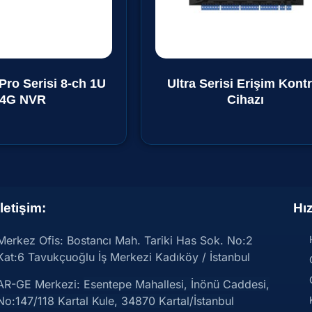
Pro Serisi 8-ch 1U
Ultra Serisi Erişim Kontr
4G NVR
Cihazı
İletişim:
Hız
Merkez Ofis: Bostancı Mah. Tariki Has Sok. No:2
Kat:6 Tavukçuoğlu İş Merkezi Kadıköy / İstanbul
AR-GE Merkezi:
Esentepe Mahallesi, İnönü Caddesi,
No:147/118 Kartal Kule, 34870 Kartal/İstanbul