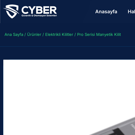
Anasayfa
Ha
Ana Sayfa
/
Ürünler
/
Elektrikli Kilitler
/ Pro Serisi Manyetik Kilit