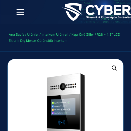
Ana Sayfa
/
Ürünler
/
İnterkom Ürünleri
/
Kapı Önü Ziller
/ R28 – 4.3″ LCD
Ekranlı Dış Mekan Görüntülü Interkom