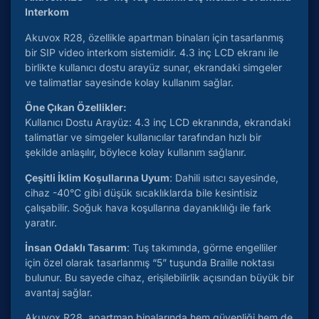
Interkom
Akuvox R28, özellikle apartman binaları için tasarlanmış
bir SIP video interkom sistemidir. 4.3 inç LCD ekranı ile
birlikte kullanıcı dostu arayüz sunar, ekrandaki simgeler
ve talimatlar sayesinde kolay kullanım sağlar.
Öne Çıkan Özellikler:
Kullanıcı Dostu Arayüz: 4.3 inç LCD ekranında, ekrandaki
talimatlar ve simgeler kullanıcılar tarafından hızlı bir
şekilde anlaşılır, böylece kolay kullanım sağlanır.
Çeşitli İklim Koşullarına Uyum
: Dahili ısıtıcı sayesinde,
cihaz -40°C gibi düşük sıcaklıklarda bile kesintisiz
çalışabilir. Soğuk hava koşullarına dayanıklılığı ile fark
yaratır.
İnsan Odaklı Tasarım
: Tuş takımında, görme engelliler
için özel olarak tasarlanmış “5” tuşunda Braille noktası
bulunur. Bu sayede cihaz, erişilebilirlik açısından büyük bir
avantaj sağlar.
Akuvox R28, apartman binalarında hem güvenliği hem de