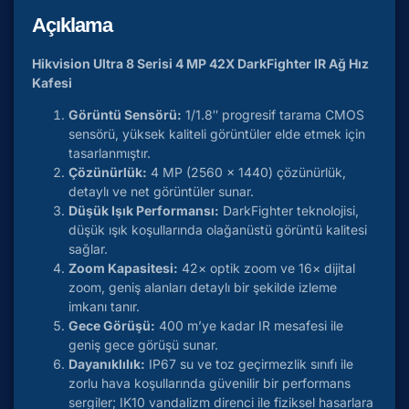
Açıklama
Hikvision Ultra 8 Serisi 4 MP 42X DarkFighter IR Ağ Hız
Kafesi
Görüntü Sensörü:
1/1.8″ progresif tarama CMOS
sensörü, yüksek kaliteli görüntüler elde etmek için
tasarlanmıştır.
Çözünürlük:
4 MP (2560 x 1440) çözünürlük,
detaylı ve net görüntüler sunar.
Düşük Işık Performansı:
DarkFighter teknolojisi,
düşük ışık koşullarında olağanüstü görüntü kalitesi
sağlar.
Zoom Kapasitesi:
42× optik zoom ve 16× dijital
zoom, geniş alanları detaylı bir şekilde izleme
imkanı tanır.
Gece Görüşü:
400 m’ye kadar IR mesafesi ile
geniş gece görüşü sunar.
Dayanıklılık:
IP67 su ve toz geçirmezlik sınıfı ile
zorlu hava koşullarında güvenilir bir performans
sergiler; IK10 vandalizm direnci ile fiziksel hasarlara