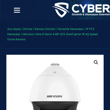
Ana Sayfa
/
Ürünler
/
Kamera Ürünleri
/
Güvenlik Kameraları
/
IP PTZ
Kameralar
/ Hikvision Ultra 8 Serisi 4 MP 42X DarkFighter IR Ağ Speed
Dome Kamera