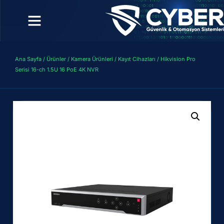
Ana Sayfa
/
Ürünler
/
Kamera Ürünleri
/
Kayıt Cihazları
/ Hikvision Pro
Serisi 16-ch 1.5U 16 PoE 4K NVR