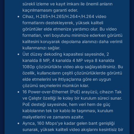
sürekli izleme ve kayıt imkanı ile önemli anların
kaçırılmamasını garanti eder.
Cihaz, H.265+/H.265/H.264+/H.264 video
formatlarını destekleyerek, yüksek kaliteli
görüntüler elde etmenize yardımcı olur. Bu video
formatları, veri boyutunu minimize ederken görüntü
kalitesini koruyarak depolama alanınızı daha verimli
kullanmanızı sağlar.
Üst düzey dekoding kapasitesi sayesinde, 2
kanalda 8 MP, 4 kanalda 4 MP veya 8 kanalda
1080p çözünürlükte video akışı sağlayabilirsiniz. Bu
özellik, kullanıcıların çeşitli çözünürlüklerde görüntü
elde etmelerini ve ihtiyaçlarına göre en uygun
çözümü seçmelerini mümkün kılar.
16 Power-over-Ethernet (PoE) arayüzü, cihazın Tak
ve Çalıştır özelliği ile kolay bir kurulum süreci sunar.
PoE desteği sayesinde, hem veri hem de güç
kablolarının tek bir kablo ile taşınması, kurulum
maliyetlerini ve zamanını azaltır.
Ayrıca, 160 Mbps’ye kadar gelen bant genişliği
sunarak, yüksek kaliteli video akışlarını kesintisiz bir