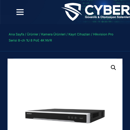
Ana Sayfa
/
Ürünler
/
Kamera Ürünleri
/
Kayıt Cihazları
/ Hikvision Pro
Serisi 8-ch 1U 8 PoE 4K NVR