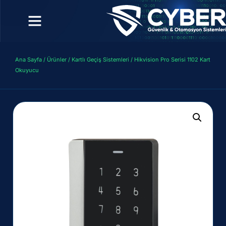
Ana Sayfa
/
Ürünler
/
Kartlı Geçiş Sistemleri
/ Hikvision Pro Serisi 1102 Kart
Okuyucu