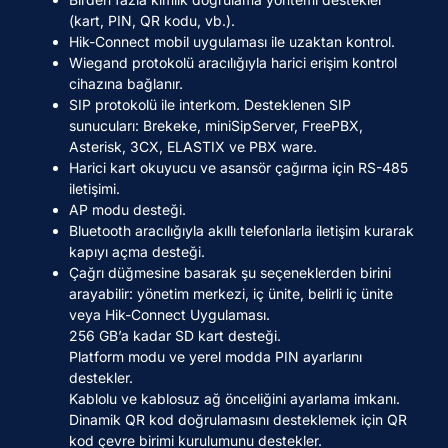
(kart, PIN, QR kodu, vb.).
Hik-Connect mobil uygulaması ile uzaktan kontrol.
Wiegand protokolü aracılığıyla harici erişim kontrol
cihazına bağlanır.
SIP protokolü ile interkom. Desteklenen SIP
sunucuları: Brekeke, miniSipServer, FreePBX,
Asterisk, 3CX, ELASTIX ve PBX ware.
Harici kart okuyucu ve asansör çağırma için RS-485
iletişimi.
AP modu desteği.
Bluetooth aracılığıyla akıllı telefonlarla iletişim kurarak
kapıyı açma desteği.
Çağrı düğmesine basarak şu seçeneklerden birini
arayabilir: yönetim merkezi, iç ünite, belirli iç ünite
veya Hik-Connect Uygulaması.
256 GB’a kadar SD kart desteği.
Platform modu ve yerel modda PIN ayarlarını
destekler.
Kablolu ve kablosuz ağ önceliğini ayarlama imkanı.
Dinamik QR kod doğrulamasını desteklemek için QR
kod çevre birimi kurulumunu destekler.