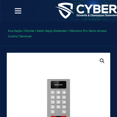
Ana Sayfa
/
Ürünler
/
Kartlı Geçiş Sistemleri
/ Hikvision Pro Serisi Access
Control Terminali