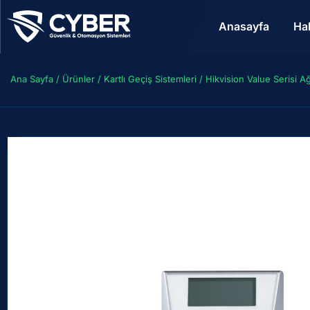
Anasayfa
Ha
Ana Sayfa
/
Ürünler
/
Kartlı Geçiş Sistemleri
/ Hikvision Value Serisi A