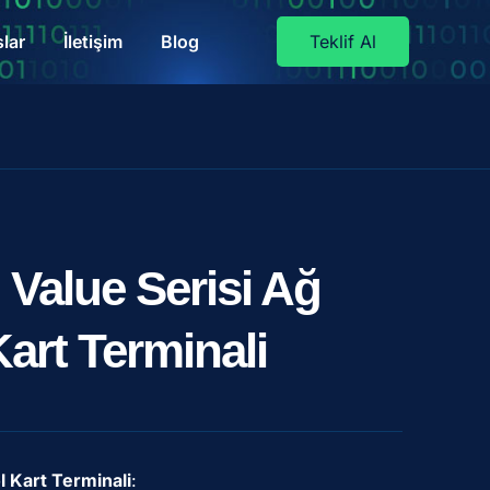
lar
İletişim
Blog
Teklif Al
 Value Serisi Ağ
art Terminali
 Kart Terminali
: