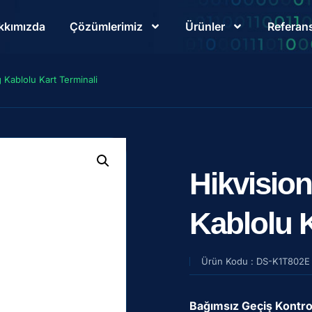
kkımızda
Çözümlerimiz
Ürünler
Referans
ğ Kablolu Kart Terminali
Hikvision
Kablolu K
Ürün Kodu : DS-K1T802E
Bağımsız Geçiş Kontrol