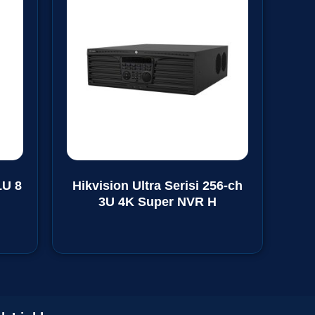
1U 8
Hikvision Ultra Serisi 256-ch
3U 4K Super NVR H