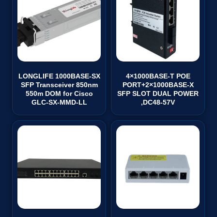
LONGLIFE 1000BASE-SX
4×1000BASE-T POE
SFP Transceiver 850nm
PORT+2×1000BASE-X
550m DOM for Cisco
SFP SLOT DUAL POWER
GLC-SX-MMD-LL
,DC48-57V