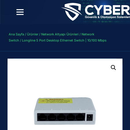
Ana Sayfa
/
Ürünler
/
Network Altyapı Ürünleri
/
Network
Switch
/ Longline 5 Port Desktop Ethernet Switch | 10/100 Mbps