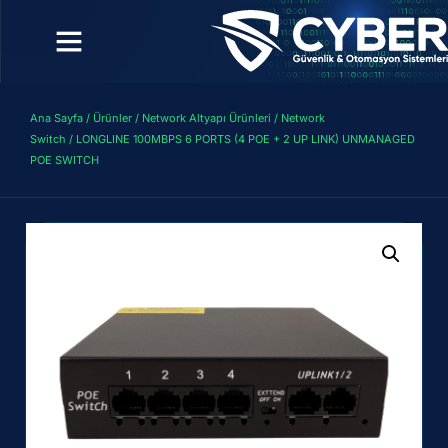
Ana Sayfa
/
Ürünler
/
Network Altyapı Ürünleri
/
Network
Switch
/ LONGLINE 100MBPS 6 PORTS (4 POE + 2 UP LINK) UNMANAGED
POE SWITCH