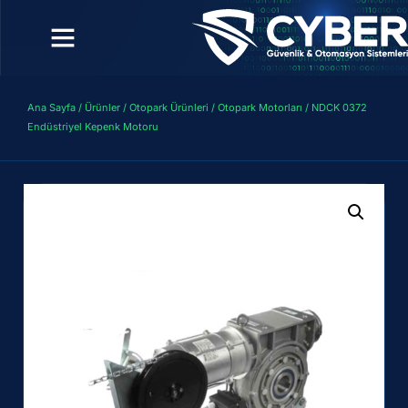
Ana Sayfa
/
Ürünler
/
Otopark Ürünleri
/
Otopark Motorları
/ NDCK 0372
Endüstriyel Kepenk Motoru