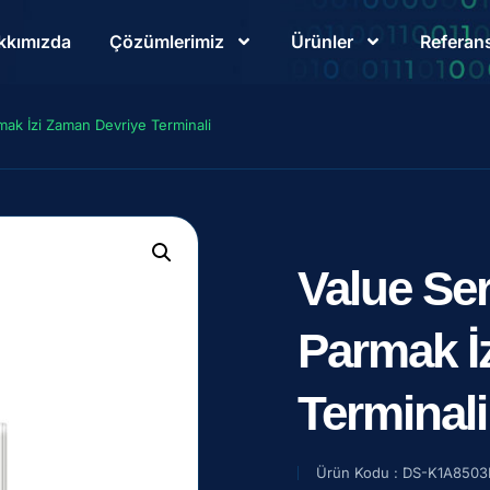
kkımızda
Çözümlerimiz
Ürünler
Referans
mak İzi Zaman Devriye Terminali
Value Se
Parmak İ
Terminali
Ürün Kodu : DS-K1A8503