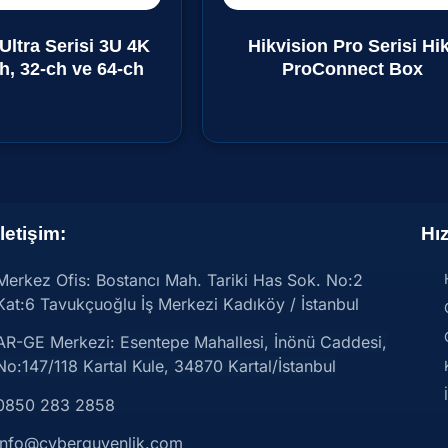
Ultra Serisi 3U 4K
Hikvision Pro Serisi Hik
h, 32-ch ve 64-ch
ProConnect Box
₺
0,00
İletişim:
Hız
Merkez Ofis: Bostancı Mah. Tariki Has Sok. No:2
Kat:6 Tavukçuoğlu İş Merkezi Kadıköy / İstanbul
AR-GE Merkezi:
Esentepe Mahallesi, İnönü Caddesi,
No:147/118 Kartal Kule, 34870 Kartal/İstanbul
0850 283 2858
info@cyberguvenlik.com