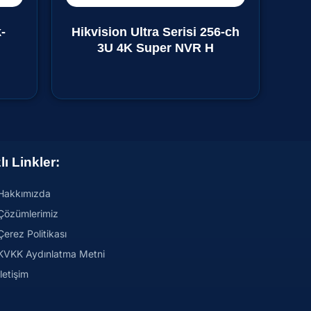
-
Hikvision Ultra Serisi 256-ch
3U 4K Super NVR H
lı Linkler:
Hakkımızda
Çözümlerimiz
Çerez Politikası
KVKK Aydınlatma Metni
İletişim