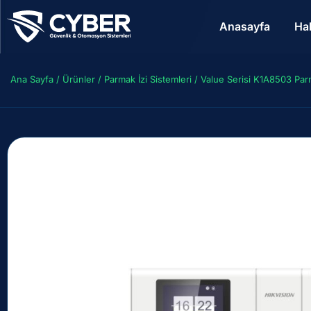
Anasayfa
Ha
Ana Sayfa
/
Ürünler
/
Parmak İzi Sistemleri
/ Value Serisi K1A8503 Par