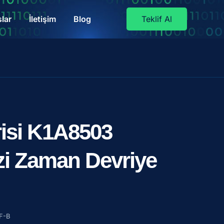
lar
İletişim
Blog
Teklif Al
risi K1A8503
zi Zaman Devriye
F-B