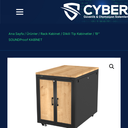
Ana Sayfa
/
Ürünler
/
Rack Kabinet
/
Dikili Tip Kabinetler
/ 19’’
SOUNDProof KABİNET