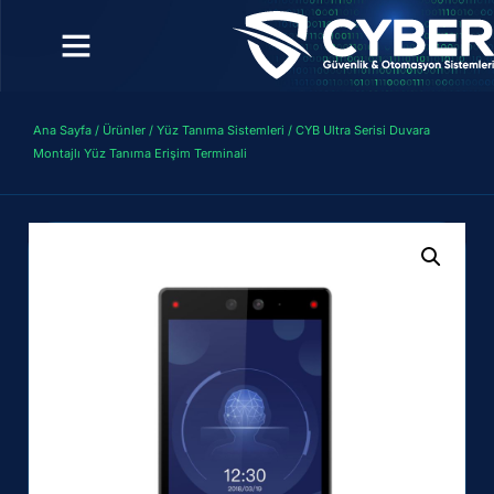
Ana Sayfa
/
Ürünler
/
Yüz Tanıma Sistemleri
/ CYB Ultra Serisi Duvara
Montajlı Yüz Tanıma Erişim Terminali