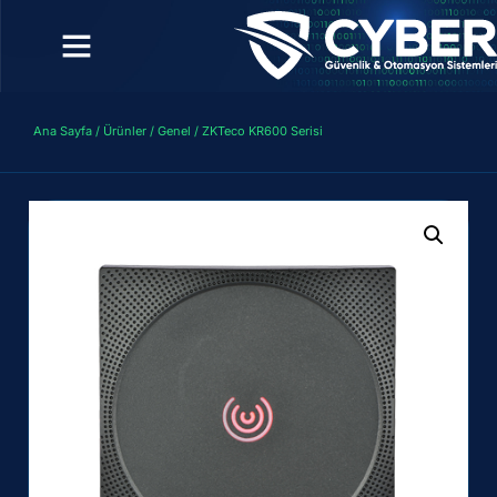
Ana Sayfa
/
Ürünler
/
Genel
/ ZKTeco KR600 Serisi