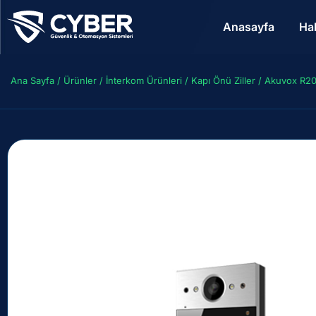
Anasayfa
Ha
Ana Sayfa
/
Ürünler
/
İnterkom Ürünleri
/
Kapı Önü Ziller
/ Akuvox R20