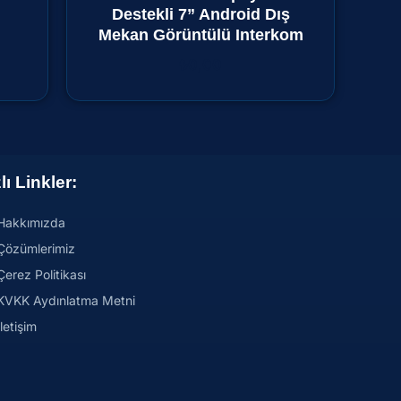
Destekli 7” Android Dış
Mekan Görüntülü Interkom
₺
0,00
lı Linkler:
Hakkımızda
Çözümlerimiz
Çerez Politikası
KVKK Aydınlatma Metni
İletişim