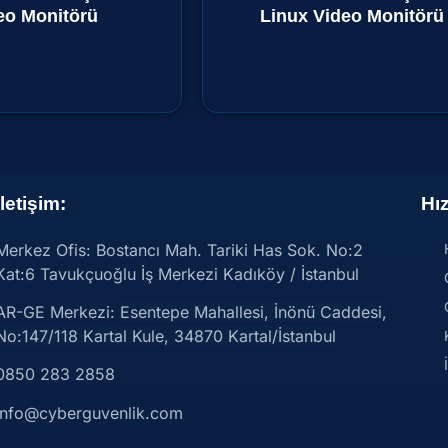
eo Monitörü
Linux Video Monitörü
₺
0,00
₺
0,00
İletişim:
Hız
Merkez Ofis: Bostancı Mah. Tariki Has Sok. No:2
Kat:6 Tavukçuoğlu İş Merkezi Kadıköy / İstanbul
AR-GE Merkezi:
Esentepe Mahallesi, İnönü Caddesi,
No:147/118 Kartal Kule, 34870 Kartal/İstanbul
0850 283 2858
info@cyberguvenlik.com