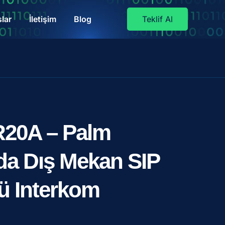
lar
İletişim
Blog
Teklif Al
20A – Palm
a Dış Mekan SIP
ü Interkom