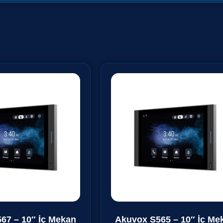
67 – 10″ İç Mekan
Akuvox S565 – 10″ İç Me