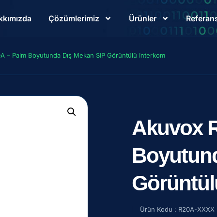
kkımızda
Çözümlerimiz
Ürünler
Referans
A – Palm Boyutunda Dış Mekan SIP Görüntülü Interkom
Akuvox R
Boyutund
Görüntül
Ürün Kodu : R20A-XXXX