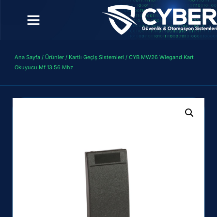
Ana Sayfa
/
Ürünler
/
Kartlı Geçiş Sistemleri
/ CYB MW26 Wiegand Kart
Okuyucu Mf 13.56 Mhz